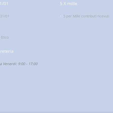
1/01
5 X mille
231/01
5 per Mille contributi ricevuti
 Etico
reteria
a Venerdi: 9:00 - 17:00