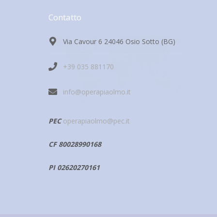
Contatto
Via Cavour 6 24046 Osio Sotto (BG)
+39 035 881170
info@operapiaolmo.it
PEC
operapiaolmo@pec.it
CF 80028990168
PI 02620270161